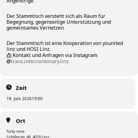
Angehörige.
Der Stammtisch versteht sich als Raum für
Begegnung, gegenseitige Unterstützung und
gemeinsames Vernetzen.
Der Stammtisch ist eine Kooperation von
younited
linz
und HOSI Linz.
📩
Kontakt und Anfragen
via Instagram
:
@
trans.inter
.
nonbinary.linz
Zeit
18. Juni 2026
19:00
Ort
forty nine
Schillerstr. 49, 4020 Linz