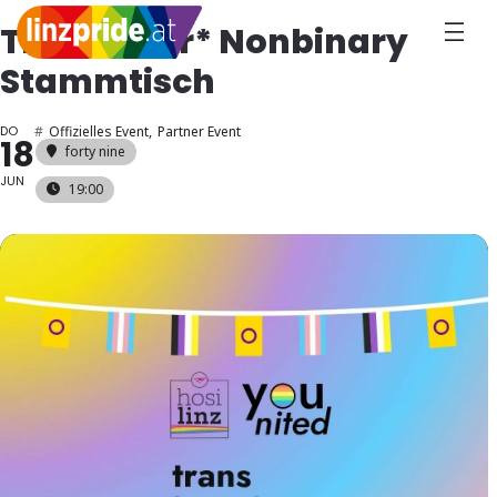
Trans Inter* Nonbinary
Stammtisch
DO
#
Offizielles Event,
Partner Event
18
forty nine
JUN
19:00