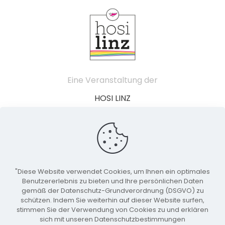
Eine Veranstaltung der
HOSI LINZ
Schillerstraße 49
4020 Linz
Österreich
"Diese Website verwendet Cookies, um Ihnen ein optimales
linzpride@hosilinz.at
Benutzererlebnis zu bieten und Ihre persönlichen Daten
gemäß der Datenschutz-Grundverordnung (DSGVO) zu
Veranstaltungskalender
schützen. Indem Sie weiterhin auf dieser Website surfen,
Event einreichen
stimmen Sie der Verwendung von Cookies zu und erklären
sich mit unseren Datenschutzbestimmungen
Datenschutzerklärung