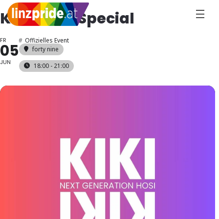
KIKI Pride Special
FR
#
Offizielles Event
05
forty nine
JUN
18:00 - 21:00